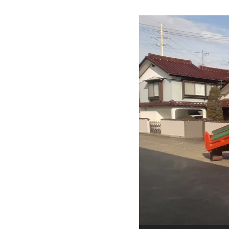
動
画
プ
レ
ー
ヤ
ー