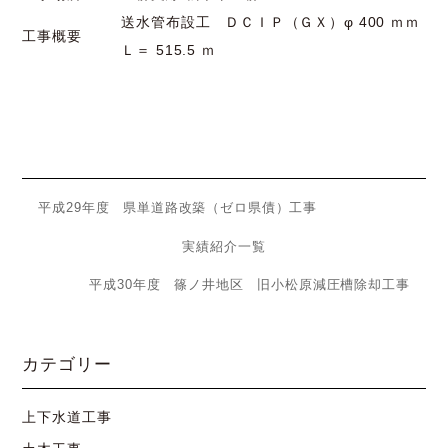
送水管布設工 ＤＣＩＰ（ＧＸ）φ 400 ｍｍ
工事概要
Ｌ＝ 515.5 ｍ
平成29年度 県単道路改築（ゼロ県債）工事
実績紹介一覧
平成30年度 篠ノ井地区 旧小松原減圧槽除却工事
カテゴリー
上下水道工事