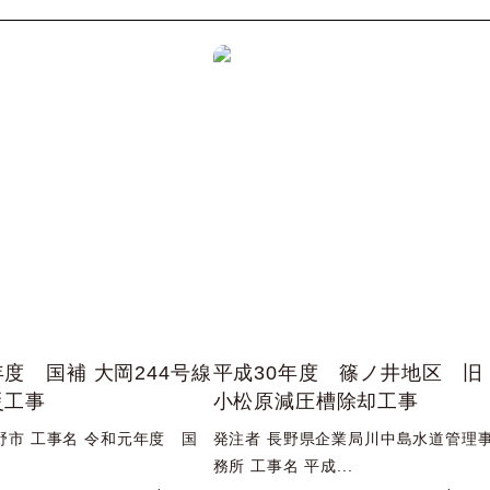
度 国補 大岡244号線
平成30年度 篠ノ井地区 旧
災工事
小松原減圧槽除却工事
野市 工事名 令和元年度 国
発注者 長野県企業局川中島水道管理
務所 工事名 平成...