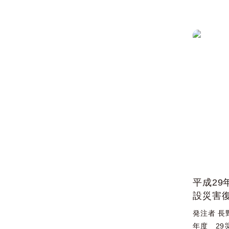
平成29
設災害
発注者 長
年度 29災